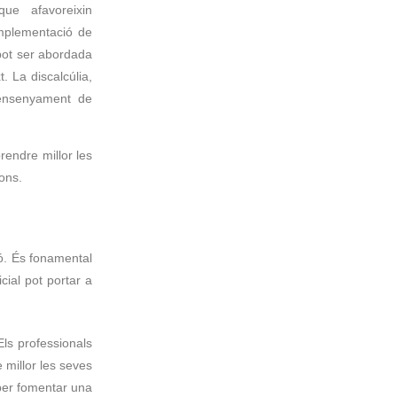
que afavoreixin
implementació de
 pot ser abordada
. La discalcúlia,
l’ensenyament de
rendre millor les
ons.
ió. És fonamental
cial pot portar a
ls professionals
 millor les seves
 per fomentar una