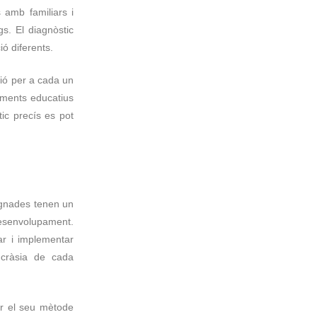
s amb familiars i
s. El diagnòstic
ó diferents.
ció per a cada un
caments educatius
tic precís es pot
signades tenen un
desenvolupament.
ar i implementar
incràsia de cada
r el seu mètode