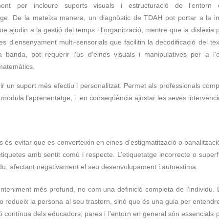
ent per incloure suports visuals i estructuració de l’entorn 
atge. De la mateixa manera, un diagnòstic de TDAH pot portar a la 
ue ajudin a la gestió del temps i l’organització, mentre que la dislèxia
 d’ensenyament multi-sensorials que facilitin la decodificació del text
a banda, pot requerir l’ús d’eines visuals i manipulatives per a 
matemàtics.
erir un suport més efectiu i personalitzat. Permet als professionals comp
modula l’aprenentatge, i en conseqüència ajustar les seves intervenci
 és evitar que es converteixin en eines d’estigmatització o banalitzac
tiquetes amb sentit comú i respecte. L’etiquetatge incorrecte o superfi
ividu, afectant negativament el seu desenvolupament i autoestima.
nteniment més profund, no com una definició completa de l’individu. E
 redueix la persona al seu trastorn, sinó que és una guia per entendre
ació contínua dels educadors, pares i l’entorn en general són essencials