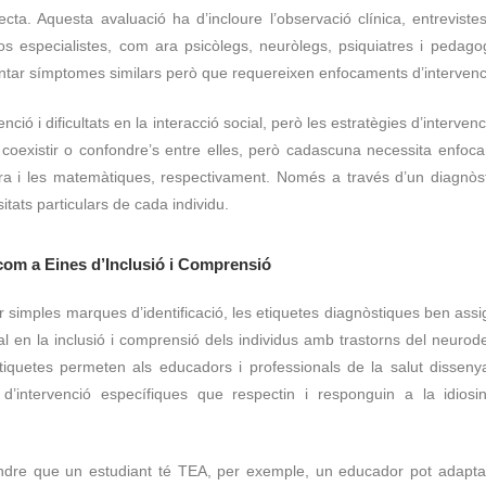
recta. Aquesta avaluació ha d’incloure l’observació clínica, entreviste
os especialistes, com ara psicòlegs, neuròlegs, psiquiatres i pedagog
sentar símptomes similars però que requereixen enfocaments d’intervenci
ó i dificultats en la interacció social, però les estratègies d’interven
en coexistir o confondre’s entre elles, però cadascuna necessita enfo
ctura i les matemàtiques, respectivament. Només a través d’un diagnòs
tats particulars de cada individu.
com a Eines d’Inclusió i Comprensió
r simples marques d’identificació, les etiquetes diagnòstiques ben as
al en la inclusió i comprensió dels individus amb trastorns del neuro
iquetes permeten als educadors i professionals de la salut disseny
s d’intervenció específiques que respectin i responguin a la idios
dre que un estudiant té TEA, per exemple, un educador pot adapta