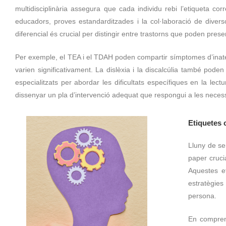
multidisciplinària assegura que cada individu rebi l’etiqueta cor
educadors, proves estandarditzades i la col·laboració de divers
diferencial és crucial per distingir entre trastorns que poden pre
Per exemple, el TEA i el TDAH poden compartir símptomes d’inatenci
varien significativament. La dislèxia i la discalcúlia també pod
especialitzats per abordar les dificultats específiques en la le
dissenyar un pla d’intervenció adequat que respongui a les necessi
Etiquetes 
Lluny de se
paper cruci
Aquestes et
estratègie
persona.
En compren