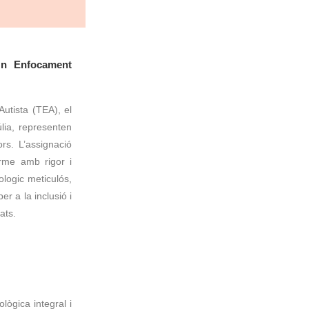
Un Enfocament
utista (TEA), el
cúlia, representen
rs. L’assignació
rme amb rigor i
ologic meticulós,
er a la inclusió i
ats.
ògica integral i