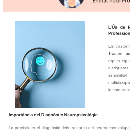
L’Ús de l
Profession
Els trastor
Trastorn pe
reptes sign
d’etiquete
sensibilitat
multidiscipl
la comprensi
Importància del Diagnòstic Neuropsicològic
La precisió en el diagnòstic dels trastorns del neurodesenvolup