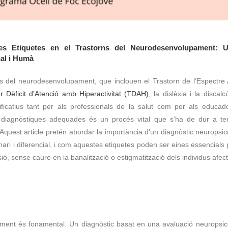
es Etiquetes en el Trastorns del Neurodesenvolupament: 
al i Humà
ns del neurodesenvolupament, que inclouen el Trastorn de l’Espectre A
r Dèficit d’Atenció amb Hiperactivitat (TDAH)
, la dislèxia i la discal
ificatius tant per als professionals de la salut com per als educado
s diagnòstiques adequades és un procés vital que s’ha de dur a te
. Aquest article pretén abordar la importància d’un diagnòstic neuropsic
inari i diferencial, i com aquestes etiquetes poden ser eines essencials p
ó, sense caure en la banalització o estigmatització dels individus afect
ament és fonamental. Un diagnòstic basat en una avaluació neuropsicol