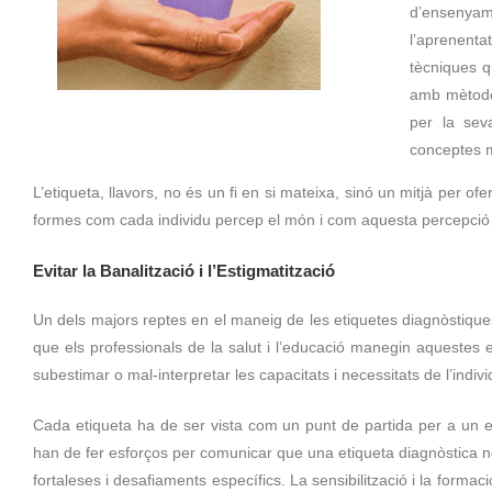
d’ensenyam
l’aprenent
tècniques q
amb mètodes
per la sev
conceptes 
L’etiqueta, llavors, no és un fi en si mateixa, sinó un mitjà per of
formes com cada individu percep el món i com aquesta percepció 
Evitar la Banalització i l’Estigmatització
Un dels majors reptes en el maneig de les etiquetes diagnòstiques
que els professionals de la salut i l’educació manegin aquestes e
subestimar o mal-interpretar les capacitats i necessitats de l’ind
Cada etiqueta ha de ser vista com un punt de partida per a un e
han de fer esforços per comunicar que una etiqueta diagnòstica no
fortaleses i desafiaments específics. La sensibilització i la form