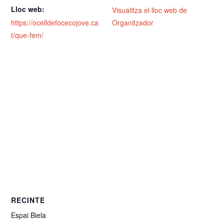
Lloc web:
Visualitza el lloc web de
https://ocelldefocecojove.ca
Organitzador
t/que-fem/
RECINTE
Espai Biela