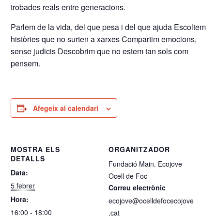
trobades reals entre generacions.
Parlem de la vida, del que pesa i del que ajuda Escoltem
històries que no surten a xarxes Compartim emocions,
sense judicis Descobrim que no estem tan sols com
pensem.
Afegeix al calendari
MOSTRA ELS
ORGANITZADOR
DETALLS
Fundació Main. Ecojove
Data:
Ocell de Foc
5 febrer
Correu electrònic
Hora:
ecojove@ocelldefocecojove
16:00 - 18:00
.cat