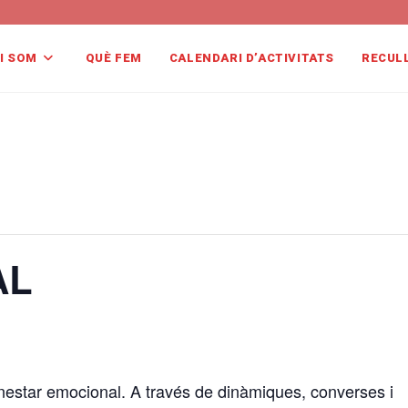
I SOM
QUÈ FEM
CALENDARI D’ACTIVITATS
RECUL
AL
benestar emocional. A través de dinàmiques, converses i