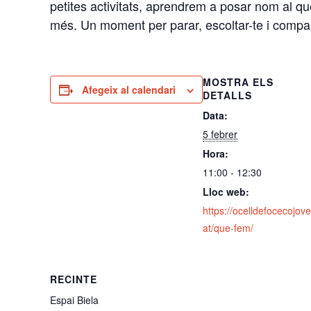
petites activitats, aprendrem a posar nom al q
més. Un moment per parar, escoltar-te i compar
MOSTRA ELS
Afegeix al calendari
DETALLS
Data:
5 febrer
Hora:
11:00 - 12:30
Lloc web:
https://ocelldefocecojove
at/que-fem/
RECINTE
Espai Biela