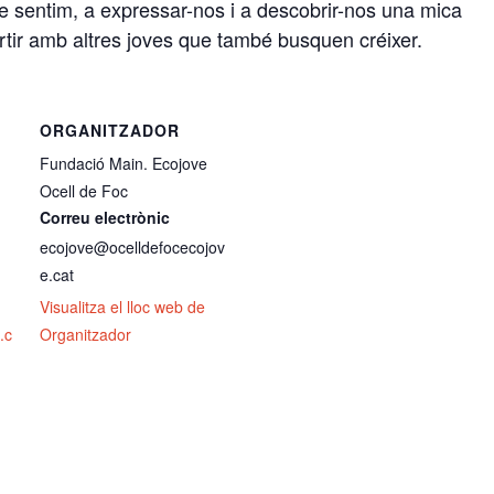
ue sentim, a expressar-nos i a descobrir-nos una mica
tir amb altres joves que també busquen créixer.
ORGANITZADOR
Fundació Main. Ecojove
Ocell de Foc
Correu electrònic
ecojove@ocelldefocecojov
e.cat
Visualitza el lloc web de
.c
Organitzador