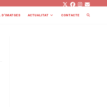
L D’IMATGES
ACTUALITAT
CONTACTE
ALTERNA
LA
CERCA
AL
LLOC
WEB