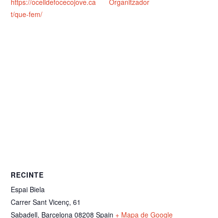
https://ocelldefocecojove.ca
Organitzador
t/que-fem/
RECINTE
Espai Biela
Carrer Sant Vicenç, 61
Sabadell
,
Barcelona
08208
Spain
+ Mapa de Google