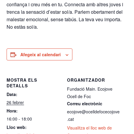
confiança i creu més en tu. Connecta amb altres joves i
trenca la sensació d’estar sol/a. Parlem obertament del
malestar emocional, sense tabús. La teva veu importa.
No estàs sol/a.
Afegeix al calendari
MOSTRA ELS
ORGANITZADOR
DETALLS
Fundació Main. Ecojove
Data:
Ocell de Foc
26 febrer
Correu electrònic
Hora:
ecojove@ocelldefocecojove
16:00 - 18:00
.cat
Lloc web:
Visualitza el lloc web de