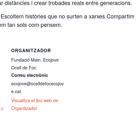
ar distàncies i crear trobades reals entre generacions.
a Escoltem històries que no surten a xarxes Compartim
tem tan sols com pensem.
ORGANITZADOR
Fundació Main. Ecojove
Ocell de Foc
Correu electrònic
ecojove@ocelldefocecojov
e.cat
Visualitza el lloc web de
.c
Organitzador