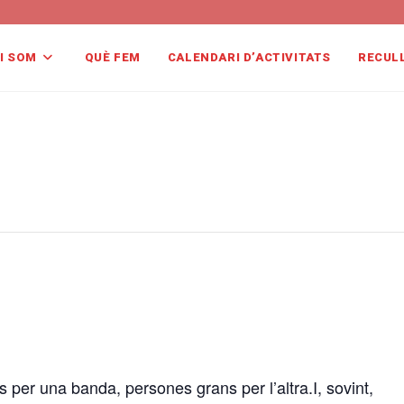
I SOM
QUÈ FEM
CALENDARI D’ACTIVITATS
RECUL
per una banda, persones grans per l’altra.I, sovint,