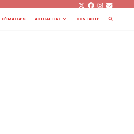
L D’IMATGES
ACTUALITAT
CONTACTE
ALTERNA
LA
CERCA
AL
LLOC
WEB