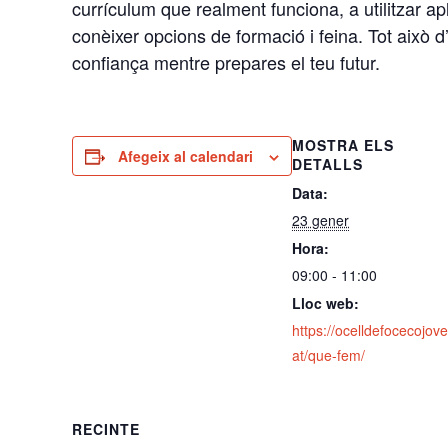
currículum que realment funciona, a utilitzar apl
conèixer opcions de formació i feina. Tot això d
confiança mentre prepares el teu futur.
MOSTRA ELS
Afegeix al calendari
DETALLS
Data:
23 gener
Hora:
09:00 - 11:00
Lloc web:
https://ocelldefocecojove
at/que-fem/
RECINTE