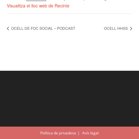
Visualitza el lloc web de Recinte
OCELL DE FOC SOCIAL – PODCAST
OCELL HHSS
Política de privadesa
Avís legal