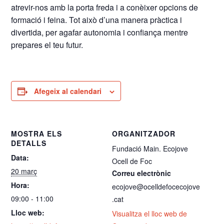
atrevir-nos amb la porta freda i a conèixer opcions de
formació i feina. Tot això d’una manera pràctica i
divertida, per agafar autonomia i confiança mentre
prepares el teu futur.
Afegeix al calendari
MOSTRA ELS
ORGANITZADOR
DETALLS
Fundació Main. Ecojove
Data:
Ocell de Foc
20 març
Correu electrònic
Hora:
ecojove@ocelldefocecojove
09:00 - 11:00
.cat
Lloc web:
Visualitza el lloc web de