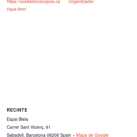
https://ocelldefocecojove.ca
Organitzador
t/que-fem/
RECINTE
Espai Biela
Carrer Sant Vicenç, 61
Sabadell
,
Barcelona
08208
Spain
+ Mapa de Google