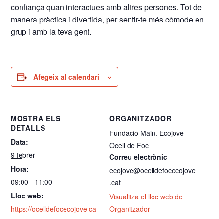
confiança quan interactues amb altres persones. Tot de
manera pràctica i divertida, per sentir-te més còmode en
grup i amb la teva gent.
Afegeix al calendari
MOSTRA ELS
ORGANITZADOR
DETALLS
Fundació Main. Ecojove
Data:
Ocell de Foc
9 febrer
Correu electrònic
Hora:
ecojove@ocelldefocecojove
09:00 - 11:00
.cat
Lloc web:
Visualitza el lloc web de
https://ocelldefocecojove.ca
Organitzador