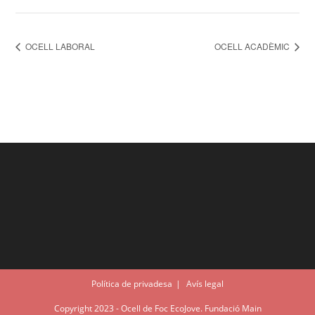
OCELL LABORAL
OCELL ACADÈMIC
Política de privadesa
Avís legal
Copyright 2023 - Ocell de Foc EcoJove. Fundació Main